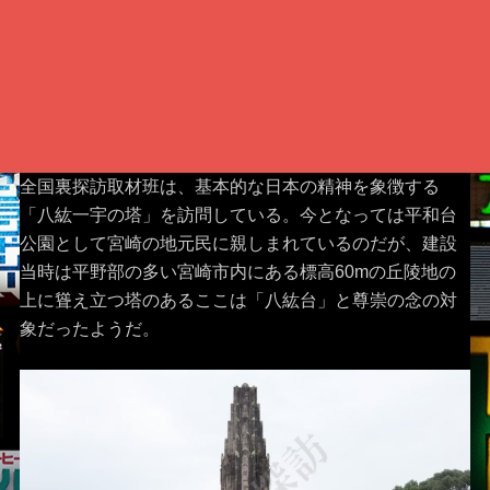
全国裏探訪取材班は、基本的な日本の精神を象徴する
「八紘一宇の塔」を訪問している。今となっては平和台
公園として宮崎の地元民に親しまれているのだが、建設
当時は平野部の多い宮崎市内にある標高60mの丘陵地の
上に聳え立つ塔のあるここは「八紘台」と尊崇の念の対
象だったようだ。