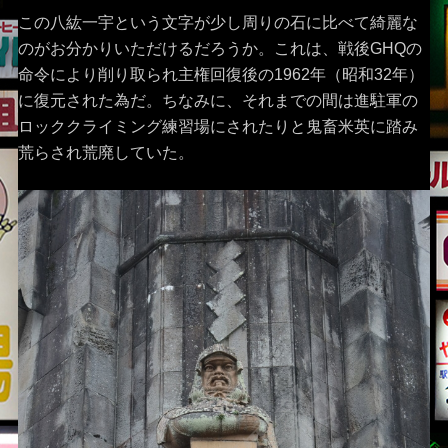
この八紘一宇という文字が少し周りの石に比べて綺麗な
のがお分かりいただけるだろうか。これは、戦後GHQの
命令により削り取られ主権回復後の1962年（昭和32年）
に復元された為だ。ちなみに、それまでの間は進駐軍の
ロッククライミング練習場にされたりと鬼畜米英に踏み
荒らされ荒廃していた。