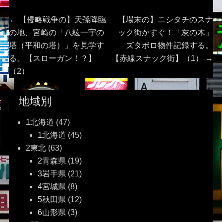
投
Previous
Next
←
【侵略戦争の】天孫降臨
【場末の】ニシタチのスナ
post:
post:
の地、宮崎の「八紘一宇の
ック街かすぐ！「灰の木」
稿
塔（平和の塔）」を見学す
ズタボロ物件記録する。
る。【スローガン！？】
【赤線スナック街】（1）
→
ナ
（2）
ビ
地域別
ゲ
1北海道
(47)
ー
1北海道
(45)
2東北
(63)
シ
2青森県
(19)
ョ
3岩手県
(21)
4宮城県
(8)
ン
5秋田県
(12)
6山形県
(3)