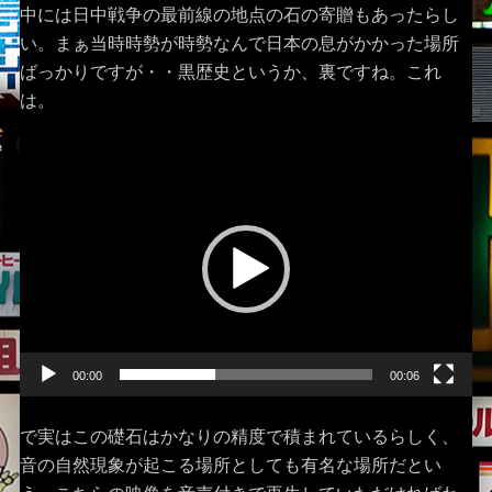
中には日中戦争の最前線の地点の石の寄贈もあったらし
い。まぁ当時時勢が時勢なんで日本の息がかかった場所
ばっかりですが・・黒歴史というか、裏ですね。これ
は。
動
画
プ
レ
ー
ヤ
ー
00:00
00:06
で実はこの礎石はかなりの精度で積まれているらしく、
音の自然現象が起こる場所としても有名な場所だとい