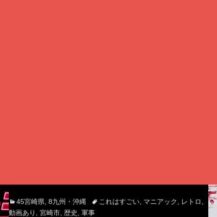
Categories
Tags
45宮崎県
,
8九州・沖縄
これはすごい
,
マニアック
,
レトロ
,
動画あり
,
宮崎市
,
歴史
,
軍事