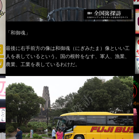
「和御魂」
最後に右手前方の像は和御魂（にぎみたま）像といい工
人を表しているという。国の根幹をなす、軍人、漁業、
農業、工業を表しているわけだ。