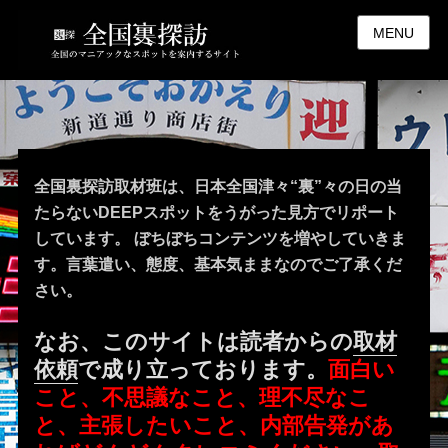
MENU
全国裏探訪取材班は、日本全国津々“裏”々の日の当
たらないDEEPスポットをうがった見方でリポート
しています。 ぼちぼちコンテンツを増やしていきま
す。言葉遣い、態度、基本気ままなのでご了承くだ
さい。
なお、このサイトは読者からの
取材
依頼
で成り立っております。
面白い
こと、不思議なこと、理不尽なこ
と、主張したいこと、内部告発があ