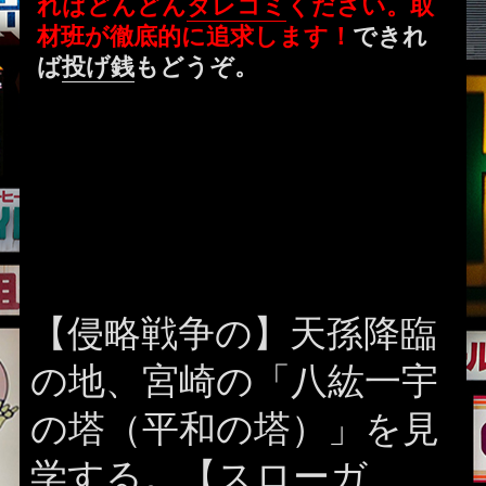
ればどんどん
タレコミ
ください。取
材班が徹底的に追求します！
できれ
ば
投げ銭
もどうぞ。
【侵略戦争の】天孫降臨
の地、宮崎の「八紘一宇
の塔（平和の塔）」を見
学する。【スローガ